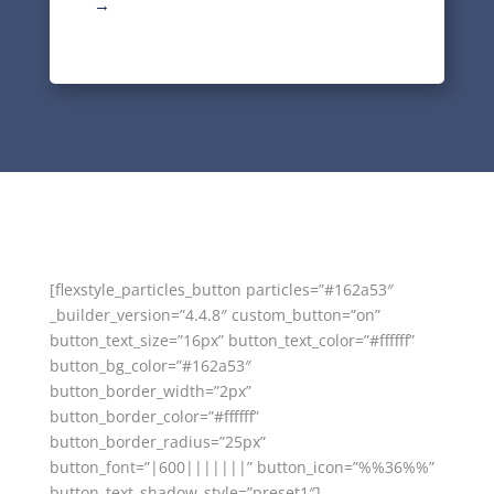
→
[flexstyle_particles_button particles=”#162a53″
_builder_version=”4.4.8″ custom_button=”on”
button_text_size=”16px” button_text_color=”#ffffff”
button_bg_color=”#162a53″
button_border_width=”2px”
button_border_color=”#ffffff”
button_border_radius=”25px”
button_font=”|600|||||||” button_icon=”%%36%%”
button_text_shadow_style=”preset1″]