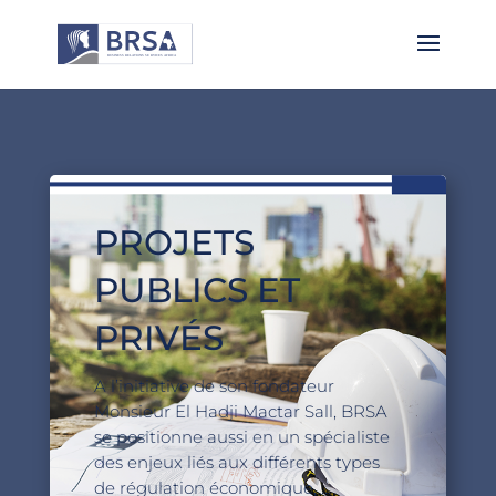
PROJETS
PUBLICS ET
PRIVÉS
A l’initiative de son fondateur
Monsieur El Hadji Mactar Sall, BRSA
se positionne aussi en un spécialiste
des enjeux liés aux différents types
de régulation économique, …